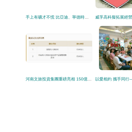
手上有礦才不慌 比亞迪、寧德時代相繼“挖礦”背后的戰略棋局
河南文旅投資集團重磅亮相 150億資本金背后，自有資金如何撬動文旅新格局？