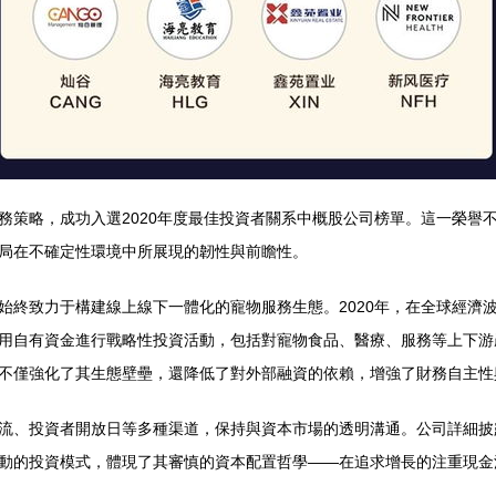
務策略，成功入選2020年度最佳投資者關系中概股公司榜單。這一榮譽
局在不確定性環境中所展現的韌性與前瞻性。
始終致力于構建線上線下一體化的寵物服務生態。2020年，在全球經濟
用自有資金進行戰略性投資活動，包括對寵物食品、醫療、服務等上下游
不僅強化了其生態壁壘，還降低了對外部融資的依賴，增強了財務自主性
流、投資者開放日等多種渠道，保持與資本市場的透明溝通。公司詳細披
動的投資模式，體現了其審慎的資本配置哲學——在追求增長的注重現金