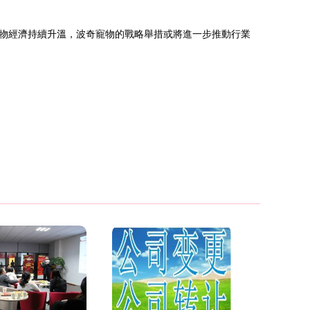
物經濟持續升溫，波奇寵物的戰略舉措或將進一步推動行業