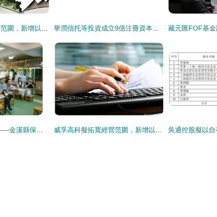
威孚高科擬拓展經營范圍，新增以自有資金從事投資活動業務
華潤信托等投資成立9億注冊資本合伙企業，以自有資金布局新投資版圖
以愛相約 攜手同行——金溪縣保育院學期中家長會暨家園共育紀實
威孚高科擬拓寬經營范圍，新增以自有資金從事投資活動業務