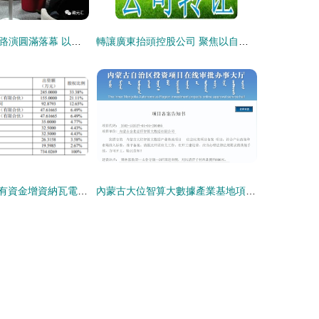
藏元匯FOF基金路演圓滿落幕 以自有資金穩健布局，共繪投資新藍圖
轉讓廣東抬頭控股公司 聚焦以自有資金從事投資活動的優質標的
吳通控股擬以自有資金增資納瓦電子1500萬元，深化投資布局
內蒙古大位智算大數據產業基地項目獲批 總投資180億元開啟數字新篇章